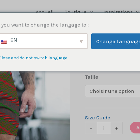
Accueil
Boutique
Inspirations
 you want to change the langage to :
Bas
,
Hommes
,
Shorts
,
All over prin
EN
Change Languag
Barong
Close and do not switch language
59
$
Taille
Size Guide
quantité
A
-
+
de