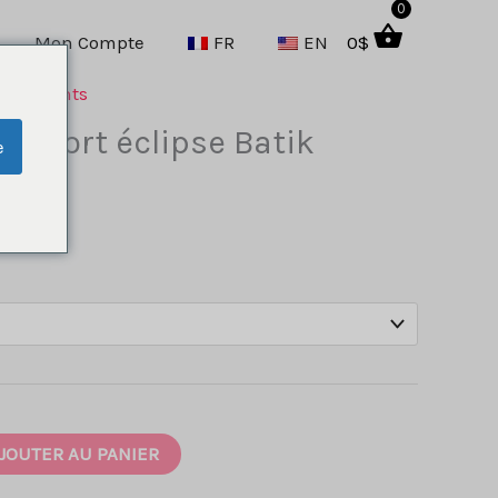
0
Mon Compte
FR
EN
0
$
Vêtements
t : short éclipse Batik
e
JOUTER AU PANIER