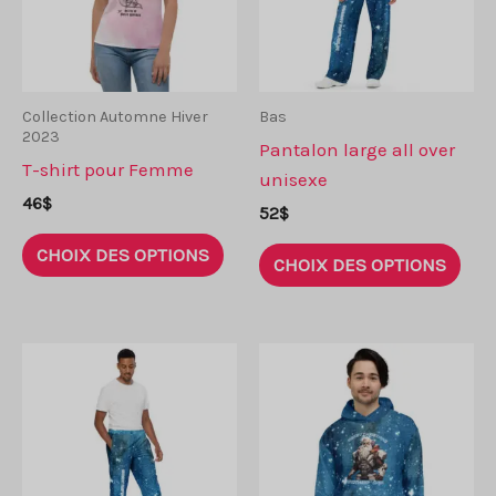
être
choi
choisies
sur
sur
la
la
pag
Collection Automne Hiver
Bas
2023
page
de
Pantalon large all over
T-shirt pour Femme
de
prod
unisexe
produit
46
$
52
$
Ce
Ce
CHOIX DES OPTIONS
CHOIX DES OPTIONS
produit
prod
a
a
plusieurs
plus
variantes.
vari
Les
Les
options
opti
peuvent
peu
être
être