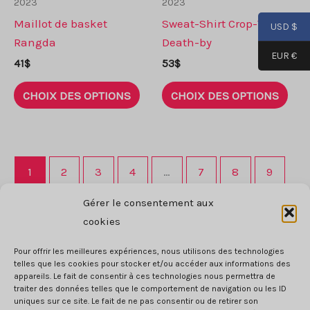
2023
2023
pag
de
Maillot de basket
Sweat-Shirt Crop-Top
de
USD $
produit
Rangda
Death-by
prod
EUR €
41
$
53
$
Ce
Ce
CHOIX DES OPTIONS
CHOIX DES OPTIONS
produit
prod
a
a
plusieurs
plus
variantes.
vari
1
2
3
4
…
7
8
9
Les
Les
options
opti
Gérer le consentement aux
→
peuvent
peu
cookies
être
être
choisies
choi
Pour offrir les meilleures expériences, nous utilisons des technologies
telles que les cookies pour stocker et/ou accéder aux informations des
sur
sur
appareils. Le fait de consentir à ces technologies nous permettra de
la
la
traiter des données telles que le comportement de navigation ou les ID
uniques sur ce site. Le fait de ne pas consentir ou de retirer son
page
pag