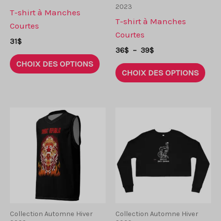
2023
page
pag
T-shirt à Manches
T-shirt à Manches
de
de
Courtes
Courtes
produit
prod
31
$
Plage
36
$
–
39
$
Ce
de
CHOIX DES OPTIONS
Ce
prix :
produit
CHOIX DES OPTIONS
prod
36$
a
à
a
plusieurs
39$
plus
variantes.
vari
Les
Les
options
opti
peuvent
peu
être
être
choisies
choi
sur
sur
la
la
Collection Automne Hiver
Collection Automne Hiver
page