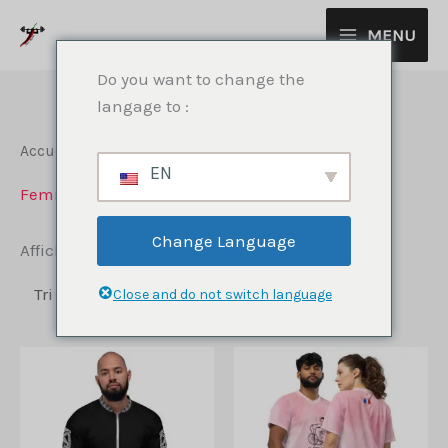
Aller
MENU
au
contenu
Do you want to change the
langage to :
Accueil
/
Vêtements
/ Femmes
EN
Femmes
Change Language
Trié
Affichage de 1–12 sur 99 résultats
du
plus
Close and do not switch language
récent
au
plus
ancien