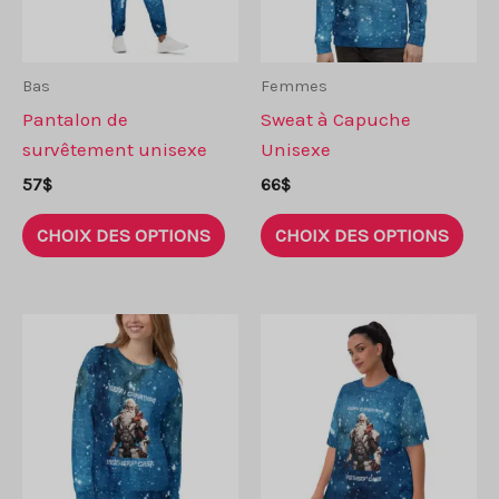
choisies
choi
sur
sur
la
la
Bas
Femmes
page
pag
Pantalon de
Sweat à Capuche
de
de
survêtement unisexe
Unisexe
produit
prod
57
$
66
$
Ce
Ce
CHOIX DES OPTIONS
CHOIX DES OPTIONS
produit
prod
a
a
plusieurs
plus
variantes.
vari
Les
Les
options
opti
peuvent
peu
être
être
choisies
choi