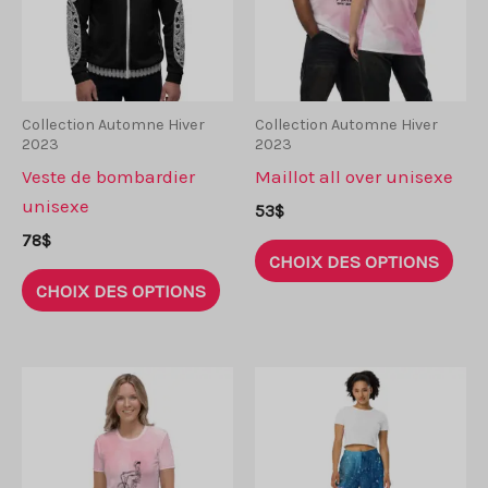
Collection Automne Hiver
Collection Automne Hiver
2023
2023
Veste de bombardier
Maillot all over unisexe
unisexe
53
$
78
$
Ce
CHOIX DES OPTIONS
Ce
prod
CHOIX DES OPTIONS
produit
a
a
plus
plusieurs
vari
variantes.
Les
Les
opti
options
peu
peuvent
être