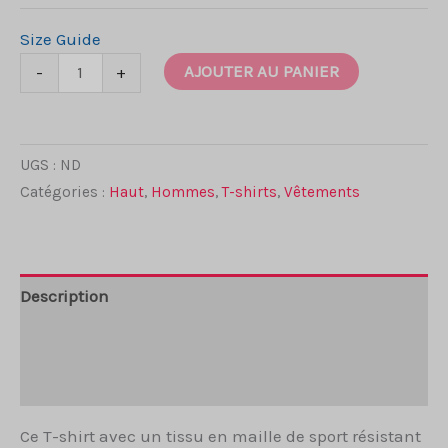
Size Guide
quantité
AJOUTER AU PANIER
-
+
de
All
over
UGS :
ND
print
Catégories :
Haut
,
Hommes
,
T-shirts
,
Vêtements
:
t-
shirt
noir
Description
Batik
Barong
Informations complémentaires
Avis (0)
Ce T-shirt avec un tissu en maille de sport résistant