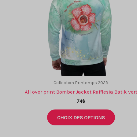
Collection Printemps 2023
All over print Bomber Jacket Rafflesia Batik ver
74
$
Ce
CHOIX DES OPTIONS
produit
a
plusieurs