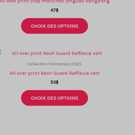
All over print crop manches longues Rangkong
47
$
Ce
CHOIX DES OPTIONS
produit
a
plusieurs
variantes.
Les
Collection Printemps 2023
options
All over print Rash Guard Rafflesia vert
peuvent
53
$
être
Ce
choisies
CHOIX DES OPTIONS
produit
sur
a
la
plusieurs
page
variantes.
de
Les
produit