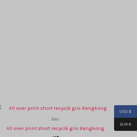
options
peuvent
être
choisies
sur
la
page
de
produit
USD $
Bas
EUR €
All over print short recyclé gris Rangkong