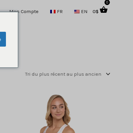
0
Mon Compte
FR
EN
0
$
e