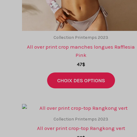
Collection Printemps 2023
All over print crop manches longues Rafflesia
Pink
47
$
Ce
CHOIX DES OPTIONS
produit
a
plusieurs
variantes
Les
Collection Printemps 2023
options
All over print crop-top Rangkong vert
peuvent