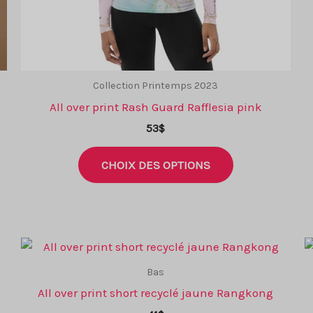
Collection Printemps 2023
All over print Rash Guard Rafflesia pink
53
$
Ce
CHOIX DES OPTIONS
produit
a
plusieurs
variantes.
.
Les
options
Bas
peuvent
All over print short recyclé jaune Rangkong
être