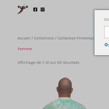
Aller
au
contenu
Do
Accueil
/
Collections
/
Collection Printemps 2023
/
Femme
Trié
Affichage de 1–12 sur 29 résultats
du
plus
récent
au
plus
ancien