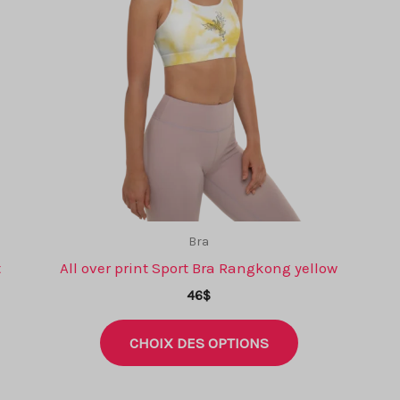
Bra
t
All over print Sport Bra Rangkong yellow
46
$
Ce
CHOIX DES OPTIONS
produit
a
plusieurs