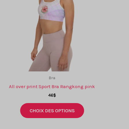
Bra
All over print Sport Bra Rangkong pink
46
$
Ce
CHOIX DES OPTIONS
produit
a
plusieurs