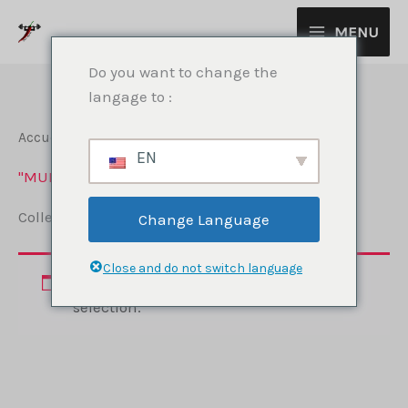
Aller
MENU
au
contenu
Do you want to change the
langage to :
Accueil
/
Collections
/ "MURPH"
EN
"MURPH"
Collection for Murph 2023
Change Language
Close and do not switch language
Aucun produit ne correspond à votre
sélection.