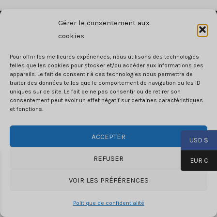
Gérer le consentement aux
cookies
CGV
RGPD
Pour offrir les meilleures expériences, nous utilisons des technologies
Mentions legales
telles que les cookies pour stocker et/ou accéder aux informations des
appareils. Le fait de consentir à ces technologies nous permettra de
Copyright © 2026 Sweatrepublix
traiter des données telles que le comportement de navigation ou les ID
uniques sur ce site. Le fait de ne pas consentir ou de retirer son
consentement peut avoir un effet négatif sur certaines caractéristiques
et fonctions.
Email: contact@sweatrepublix.com
ACCEPTER
USD $
REFUSER
EUR €
VOIR LES PRÉFÉRENCES
Politique de confidentialité