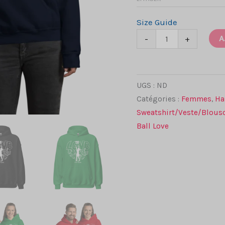
Size Guide
quantité
A
-
+
de
Hoodie
unisexe
UGS :
ND
Wall
Catégories :
Femmes
,
Ha
Ball
Sweatshirt/Veste/Blous
(dessin
Ball Love
:
silhouette
femme)