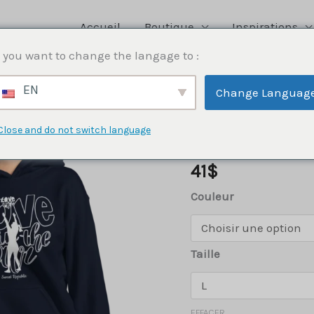
Accueil
Boutique
Inspirations
 you want to change the langage to :
Femmes
,
Haut
,
Haut
,
Sweatshirt/Veste/Blou
Wall Ball Love
EN
Change Languag
Hoodie unise
Close and do not switch language
silhouette 
41
$
Couleur
Taille
EFFACER