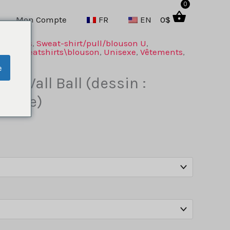
0
Mon Compte
FR
EN
0
$
Hommes
,
Sweat-shirt/pull/blouson U
,
son
,
Sweatshirts\blouson
,
Unisexe
,
Vêtements
,
e
xe Wall Ball (dessin :
femme)