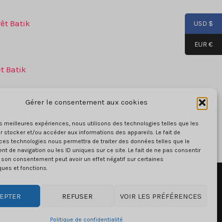
USD $
EUR €
êt Batik
Gérer le consentement aux cookies
Ce
S
les meilleures expériences, nous utilisons des technologies telles que les
produit
 stocker et/ou accéder aux informations des appareils. Le fait de
a
ces technologies nous permettra de traiter des données telles que le
 de navigation ou les ID uniques sur ce site. Le fait de ne pas consentir
plusieurs
r son consentement peut avoir un effet négatif sur certaines
variantes.
ques et fonctions.
Les
options
EPTER
REFUSER
VOIR LES PRÉFÉRENCES
peuvent
Email: contact@sweatrepublix.com
être
Politique de confidentialité