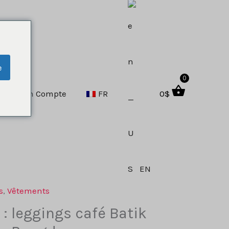
e
0
Mon Compte
FR
0
$
EN
s
,
Vêtements
t : leggings café Batik