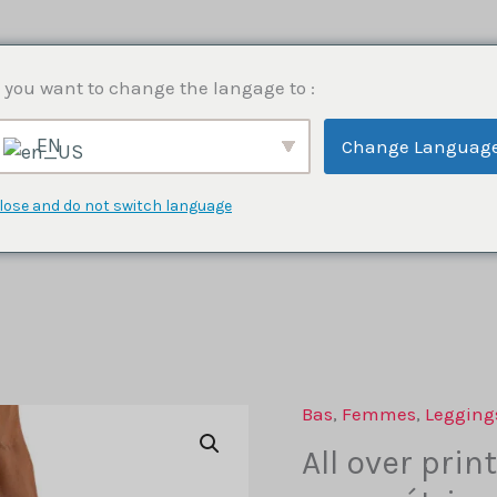
 you want to change the langage to :
EN
Change Languag
Accueil
Boutique
Inspirations
lose and do not switch language
Bas
,
Femmes
,
Legging
All over prin