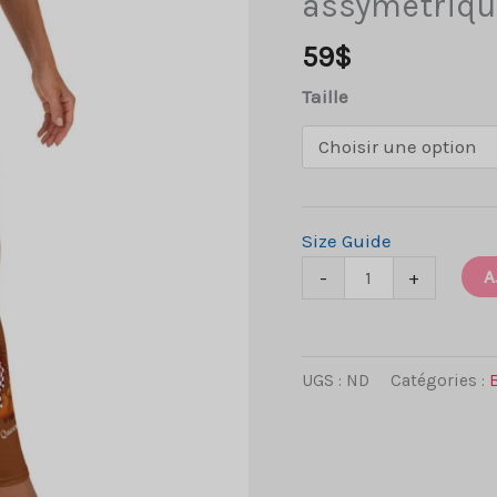
assymétriqu
59
$
Taille
Size Guide
quantité
A
-
+
de
All
over
UGS :
ND
Catégories :
print
:
leggings
café