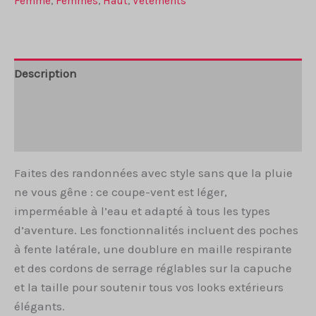
Femme
,
Femmes
,
Haut
,
Vêtements
vent
rose
gris
Rangkong
Description
Informations complémentaires
Avis (0)
Faites des randonnées avec style sans que la pluie
ne vous gêne : ce coupe-vent est léger,
imperméable à l’eau et adapté à tous les types
d’aventure. Les fonctionnalités incluent des poches
à fente latérale, une doublure en maille respirante
et des cordons de serrage réglables sur la capuche
et la taille pour soutenir tous vos looks extérieurs
élégants.