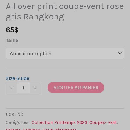
All over print coupe-vent rose
gris Rangkong
65
$
Taille
Size Guide
quantité
AJOUTER AU PANIER
-
+
de
All
over
UGS :
ND
print
Catégories :
Collection Printemps 2023
,
Coupes- vent
,
coupe-