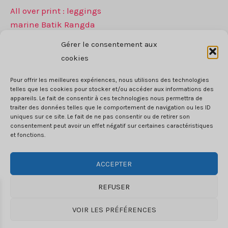
page
pag
All over print : leggings
de
de
marine Batik Rangda
produit
prod
59
$
Gérer le consentement aux
Ce
cookies
CHOIX DES OPTIONS
produit
Pour offrir les meilleures expériences, nous utilisons des technologies
a
telles que les cookies pour stocker et/ou accéder aux informations des
plusieurs
appareils. Le fait de consentir à ces technologies nous permettra de
traiter des données telles que le comportement de navigation ou les ID
variantes.
uniques sur ce site. Le fait de ne pas consentir ou de retirer son
Les
consentement peut avoir un effet négatif sur certaines caractéristiques
CGV
et fonctions.
options
RGPD
peuvent
Mentions legales
ACCEPTER
être
Copyright © 2026 Sweatrepublix
choisies
REFUSER
sur
la
VOIR LES PRÉFÉRENCES
Email: contact@sweatrepublix.com
page