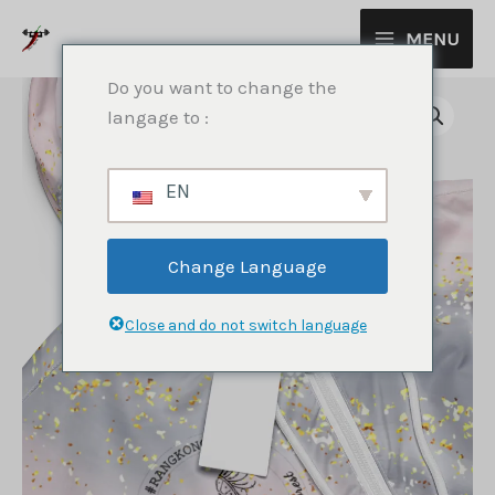
Aller
MENU
au
contenu
Do you want to change the
langage to :
EN
Change Language
Close and do not switch language