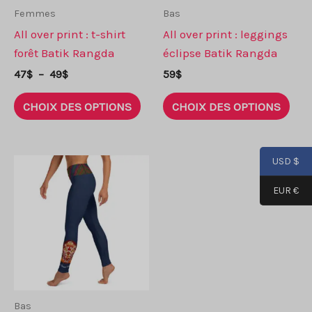
Femmes
Bas
All over print : t-shirt
All over print : leggings
forêt Batik Rangda
éclipse Batik Rangda
Plage
47
$
–
49
$
59
$
de
Ce
Ce
prix :
CHOIX DES OPTIONS
CHOIX DES OPTIONS
produit
prod
47$
à
a
a
49$
plusieurs
plus
USD $
variantes.
vari
Les
Les
EUR €
options
opti
peuvent
peu
être
être
choisies
choi
sur
sur
la
la
Bas