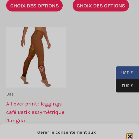
Ce
Ce
CHOIX DES OPTIONS
CHOIX DES OPTIONS
produit
prod
a
a
plusieurs
plus
variantes.
vari
Les
Les
options
opti
peuvent
peu
être
être
USD $
choisies
choi
sur
sur
EUR €
la
la
Bas
page
pag
All over print : leggings
de
de
café Batik assymétrique
produit
prod
Rangda
59
$
Gérer le consentement aux