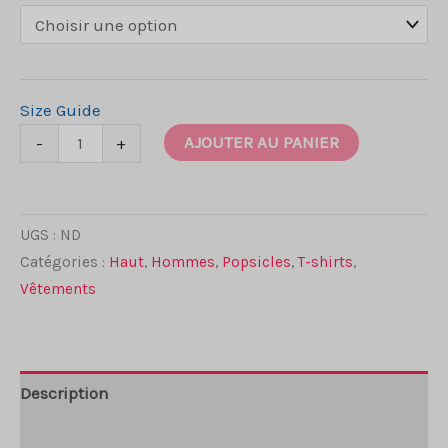
Size Guide
quantité
AJOUTER AU PANIER
-
+
de
T-
Shirt
UGS :
ND
homme
Catégories :
Haut
,
Hommes
,
Popsicles
,
T-shirts
,
Vêtements
Description
Informations complémentaires