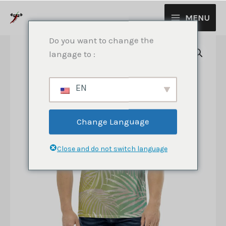
Aller
MENU
au
contenu
Do you want to change the
langage to :
EN
Change Language
Close and do not switch language