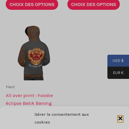
prix :
CHOIX DES OPTIONS
CHOIX DES OPTIONS
produit
prod
47$
à
a
a
49$
plusieurs
plus
variantes.
vari
Les
Les
options
opti
peuvent
peu
USD $
être
être
choisies
choi
EUR €
sur
sur
la
la
Haut
page
pag
All over print : hoodie
de
de
éclipse Batik Barong
produit
prod
74
$
Gérer le consentement aux
Ce
cookies
CHOIX DES OPTIONS
produit