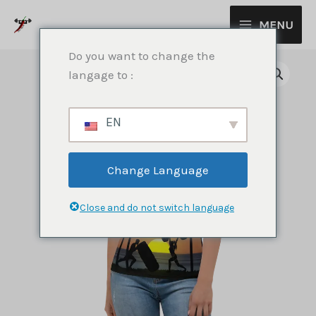
Aller
MENU
au
contenu
Do you want to change the
langage to :
EN
Change Language
Close and do not switch language