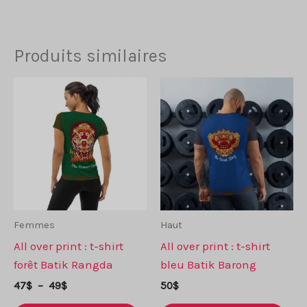
Produits similaires
Femmes
Haut
All over print : t-shirt
All over print : t-shirt
forêt Batik Rangda
bleu Batik Barong
Plage
47
$
–
49
$
50
$
de
Ce
Ce