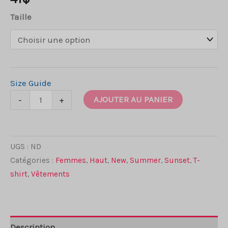
Taille
Size Guide
quantité
AJOUTER AU PANIER
-
+
de
T-
shirt
UGS :
ND
Femme
Catégories :
Femmes
,
Haut
,
New
,
Summer
,
Sunset
,
T-
All
shirt
,
Vêtements
over
print
Sunset
Description