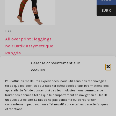
peuvent
être
être
choi
EUR €
choisies
sur
sur
la
la
pag
Bas
page
de
All over print : leggings
de
prod
noir Batik assymetrique
produit
Rangda
59
$
Gérer le consentement aux
Ce
cookies
CHOIX DES OPTIONS
produit
Pour offrir les meilleures expériences, nous utilisons des technologies
a
telles que les cookies pour stocker et/ou accéder aux informations des
plusieurs
appareils. Le fait de consentir à ces technologies nous permettra de
traiter des données telles que le comportement de navigation ou les ID
variantes.
uniques sur ce site. Le fait de ne pas consentir ou de retirer son
Les
consentement peut avoir un effet négatif sur certaines caractéristiques
CGV
et fonctions.
options
RGPD