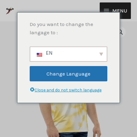
Aller
MENU
au
contenu
Do you want to change the
langage to :
EN
Change Language
Close and do not switch language