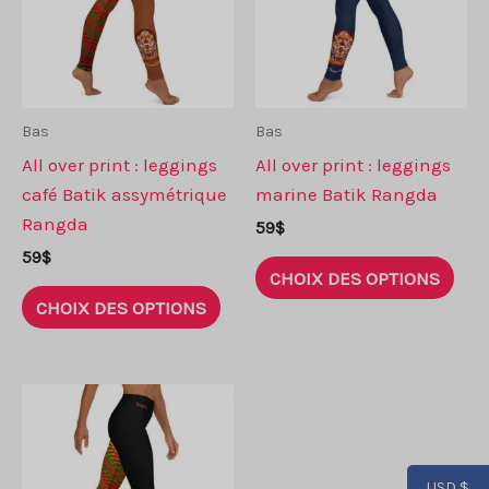
Bas
Bas
All over print : leggings
All over print : leggings
café Batik assymétrique
marine Batik Rangda
Rangda
59
$
59
$
Ce
CHOIX DES OPTIONS
Ce
prod
CHOIX DES OPTIONS
produit
a
a
plus
plusieurs
vari
variantes.
Les
Les
opti
options
peu
USD $