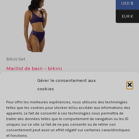
USD $
Les
opti
EUR €
peu
être
choi
sur
la
Bikini Set
pag
Maillot de bain – bikini
de
53
$
Gérer le consentement aux
prod
Ce
cookies
CHOIX DES OPTIONS
produit
Pour offrir les meilleures expériences, nous utilisons des technologies
a
telles que les cookies pour stocker et/ou accéder aux informations des
plusieurs
appareils. Le fait de consentir à ces technologies nous permettra de
traiter des données telles que le comportement de navigation ou les ID
variantes.
uniques sur ce site. Le fait de ne pas consentir ou de retirer son
Les
consentement peut avoir un effet négatif sur certaines caractéristiques
CGV
et fonctions.
options