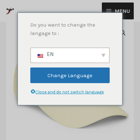
Aller
MENU
au
contenu
Do you want to change the
langage to :
EN
Change Language
Close and do not switch language