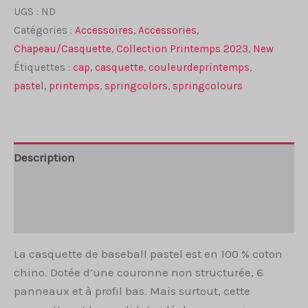
UGS :
ND
baseball
Catégories :
Accessoires
,
Accessories
,
pastel
Chapeau/Casquette
,
Collection Printemps 2023
,
New
Étiquettes :
cap
,
casquette
,
couleurdeprintemps
,
pastel
,
printemps
,
springcolors
,
springcolours
Description
Informations complémentaires
Avis (0)
La casquette de baseball pastel est en 100 % coton
chino. Dotée d’une couronne non structurée, 6
panneaux et à profil bas. Mais surtout, cette