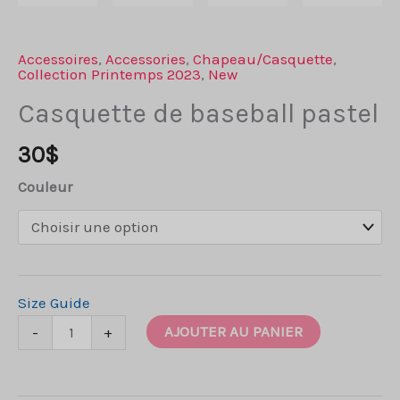
Accessoires
,
Accessories
,
Chapeau/Casquette
,
Collection Printemps 2023
,
New
Casquette de baseball pastel
30
$
Couleur
Size Guide
quantité
AJOUTER AU PANIER
-
+
de
Casquette
de