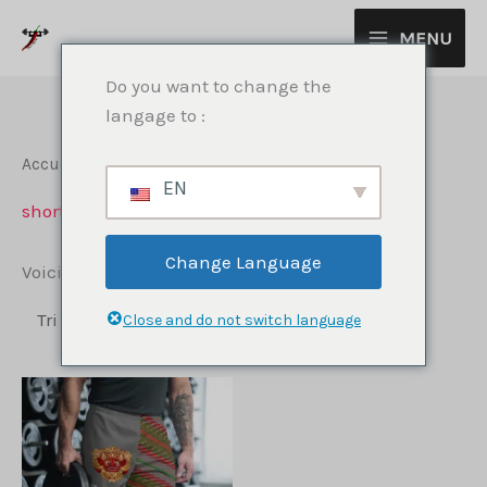
Aller
MENU
au
contenu
Do you want to change the
langage to :
Accueil
/ Produits identifiés “shorts”
EN
shorts
Change Language
Voici le seul résultat
Close and do not switch language