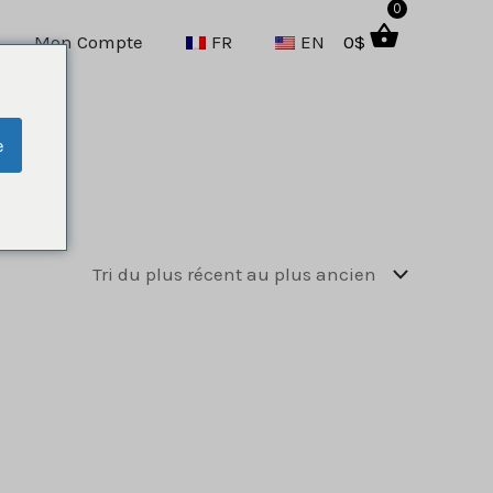
0
Mon Compte
FR
EN
0
$
e