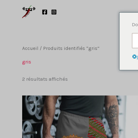
Aller
au
contenu
Do
Accueil
/ Produits identifiés “gris”
gris
Trié
2 résultats affichés
du
plus
récent
au
plus
ancien