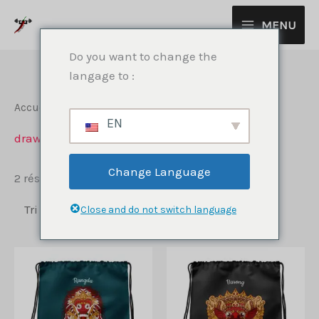
Aller
MENU
au
contenu
Do you want to change the
langage to :
Accueil
/ Produits identifiés “drawstringbag”
EN
drawstringbag
Change Language
Trié
2 résultats affichés
du
plus
Close and do not switch language
récent
au
plus
ancien